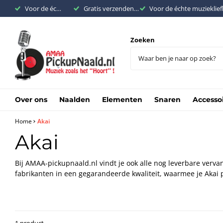
Voor de échte muziekliefhebber
Gratis verzenden binnen Nederland vanaf €200,-
Voor de échte muzieklie
Zoeken
Over ons
Naalden
Elementen
Snaren
Accesso
Home
Akai
Akai
Bij AMAA-pickupnaald.nl vindt je ook alle nog leverbare ver
fabrikanten in een gegarandeerde kwaliteit, waarmee je Akai pla
1 product