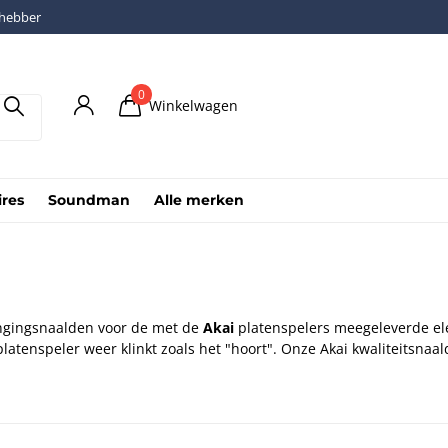
fhebber
0
Winkelwagen
ires
Soundman
Alle merken
vangingsnaalden voor de met de
Akai
platenspelers meegeleverde e
tenspeler weer klinkt zoals het "hoort". Onze Akai kwaliteitsnaalde