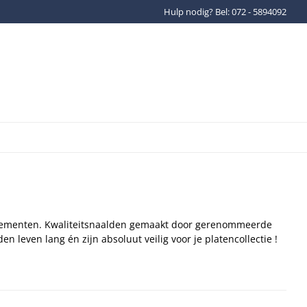
Hulp nodig? Bel: 072 - 5894092
Gratis verzenden binnen Ned
lementen. Kwaliteitsnaalden gemaakt door gerenommeerde
n leven lang én zijn absoluut veilig voor je platencollectie !