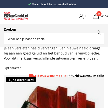
Voor de échte muziekliefhebber
0
Win
Login
Home
Elementen
Elementen D
Zoeken
Denon
Met de
Denon pickupnaalden
van AMAA-pickupnaald.nl kun
je een versleten naald vervangen. Een nieuwe naald draagt
bij aan een goed geluid en het behoud van je vinylcollectie.
Voor dit merk zijn verschillende uitvoeringen verkrijgbaar.
3 producten
Grid w25 w100-mobile
Grid w33 w50-mobile
Bijna uitverkocht