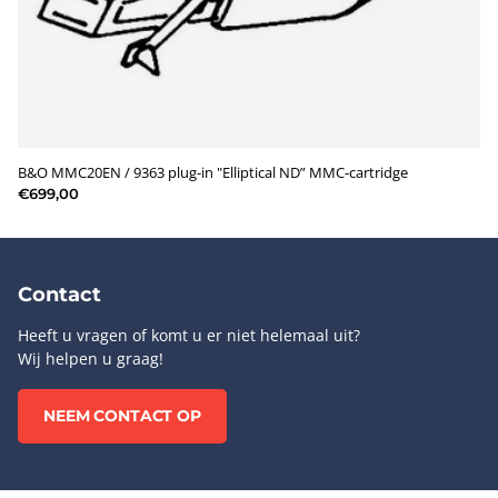
B&O MMC20EN / 9363 plug-in "Elliptical ND” MMC-cartridge
€699,00
Contact
Heeft u vragen of komt u er niet helemaal uit?
Wij helpen u graag!
NEEM CONTACT OP