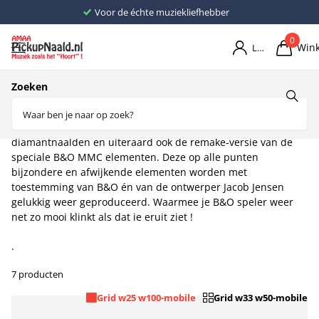
Voor de échte muziekliefhebber
0
Win
Login
Home
Elementen
Elementen B
Zoeken
B & O
Bij AMAA -pickupnaald.nl vind je ook alle nog leverbare B&O
diamantnaalden en uiteraard ook de remake-versie van de
speciale B&O MMC elementen. Deze op alle punten
bijzondere en afwijkende elementen worden met
toestemming van B&O én van de ontwerper Jacob Jensen
gelukkig weer geproduceerd. Waarmee je B&O speler weer
net zo mooi klinkt als dat ie eruit ziet !
.
7 producten
Grid w25 w100-mobile
Grid w33 w50-mobile