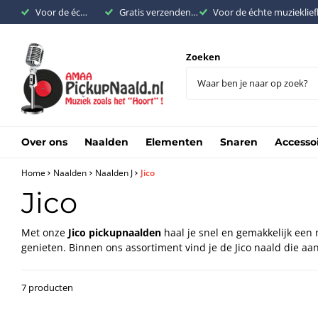
Voor de échte muziekliefhebber
Gratis verzenden binnen Nederland vanaf €200,-
Voor de échte muzieklie
Zoeken
Over ons
Naalden
Elementen
Snaren
Accesso
Home
Naalden
Naalden J
Jico
Jico
Met onze
Jico pickupnaalden
haal je snel en gemakkelijk een n
genieten. Binnen ons assortiment vind je de Jico naald die aan
7 producten