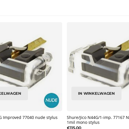
NKELWAGEN
IN WINKELWAGEN
G Improved 77040 nude stylus
Shure/Jico N44G/1-imp. 77167 N
1mil mono stylus
€115,00