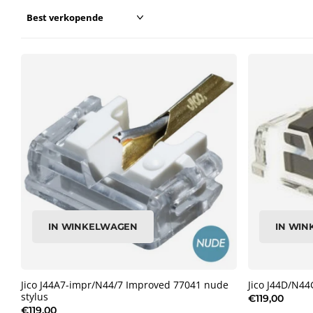
IN WINKELWAGEN
IN WI
Jico J44A7-impr/N44/7 Improved 77041 nude
Jico J44D/N44
stylus
€119,00
€119,00