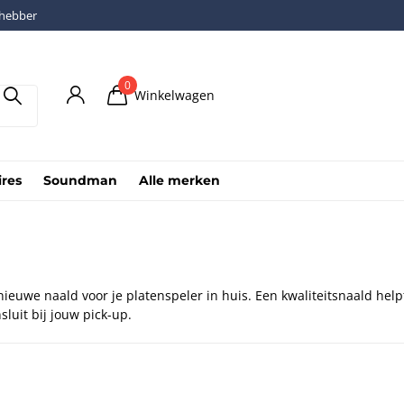
fhebber
0
Winkelwagen
ires
Soundman
Alle merken
ieuwe naald voor je platenspeler in huis. Een kwaliteitsnaald helpt 
sluit bij jouw pick-up.