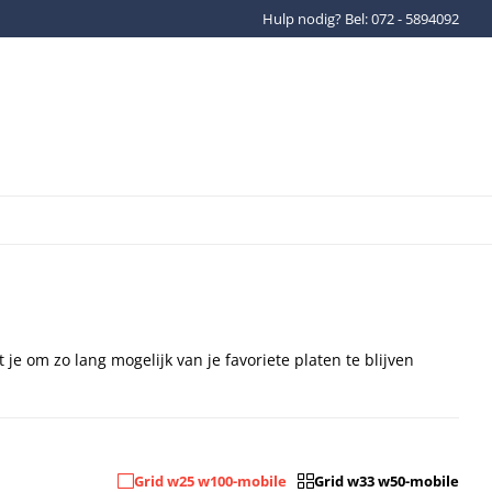
Hulp nodig? Bel: 072 - 5894092
Gratis verzenden binnen Ned
je om zo lang mogelijk van je favoriete platen te blijven
Grid w25 w100-mobile
Grid w33 w50-mobile