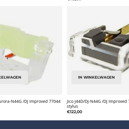
NKELWAGEN
IN WINKELWAGEN
Aurora-N44G /DJ Improved 77044
Jico J44D/DJ-N44G /DJ Improved
stylus
€122,00