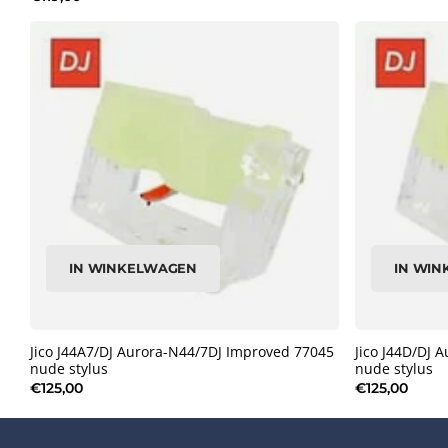
IN WINKELWAGEN
IN WI
Jico J44A7/DJ Aurora-N44/7DJ Improved 77045
Jico J44D/DJ 
nude stylus
nude stylus
€125,00
€125,00