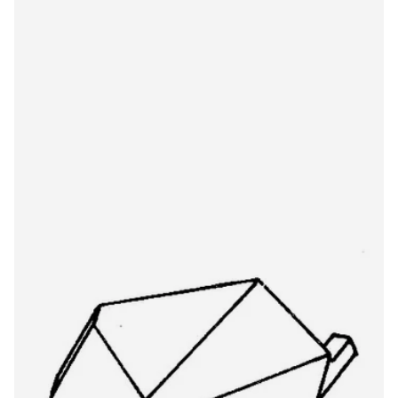
Kenwood/Trio N52 832DS stylus
€23,00