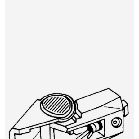
Kenwood/Trio N76 974DS/OR original stylus
€22,00