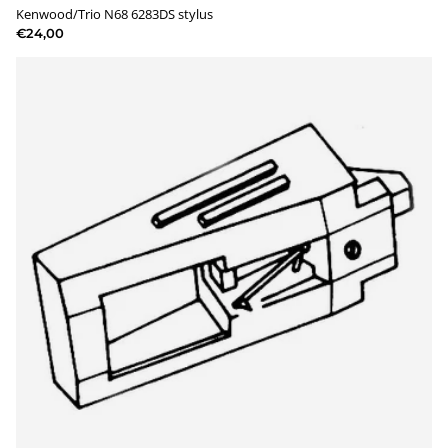
Kenwood/Trio N68 6283DS stylus
€24,00