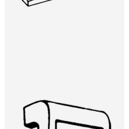
König CZ800/3metal 6174DS stylus
€19,00