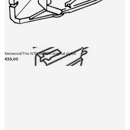
Kenwood/Trio N70 1693OR original stylus
€55,00