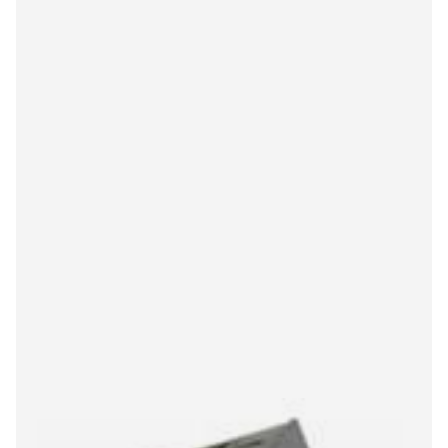
Koolsound AT3600L 981DS/OR stylus
€22,00