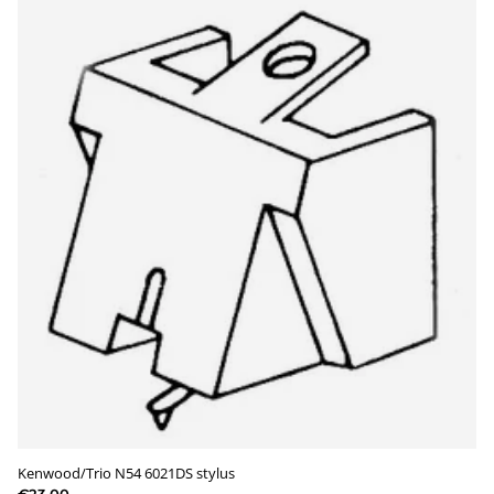
Kenwood/Trio N54 6021DS stylus