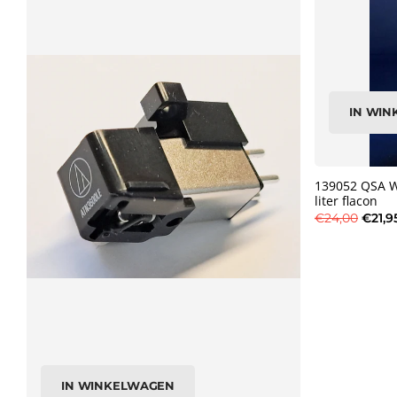
IN WI
139052 QSA Wo
liter flacon
€24,00
€21,9
IN WINKELWAGEN