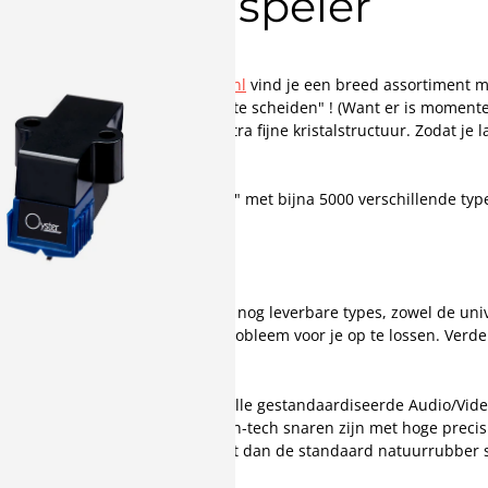
or je platenspeler
d. In onze webshop
pickupnaald.nl
vind je een breed assortiment me
n staat om "het kaf van het koren te scheiden" ! (Want er is moment
kte diamant-tip, met een extra fijne kristalstructuur. Zodat je 
ste naald, in onze "naalden-berg" met bijna 5000 verschillende typ
ent elementen. Zo goed als alle nog leverbare types, zowel de univ
m ieder denkbaar naald/element probleem voor je op te lossen. Ver
t.
bijna compleet assortiment van alle gestandaardiseerde Audio/Video
obleem snel en goed op. Onze High-tech snaren zijn met hoge pre
ijvende elasticiteit en spankracht dan de standaard natuurrubber
den van de juiste snaar !