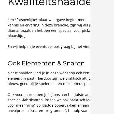
Kwaliteitsnaalden vo
Een "fatsoenlijke" plaat-weergave begint met een goede naal
kennis en ervaring in deze branche, zijn wij als geen ander i
diamantnaalden hebben een speciaal voor pickup-naalden gemaa
plaatslijtage.
Én wij helpen je eventueel ook graag bij het vinden van de jui
Ook Elementen & Snaren
Naast naalden vind je in onze webshop ook een groot assortim
element in past) Hierdoor zijn we praktisch altijd in staat o
nieuw, goed bij je speler, set en muziekkeus passend, elemen
Ook voor snaren ben je bij ons aan het juiste adres. Met een 
speciaal-fabrikanten, lossen we ook praktisch ieder snaarpr
voor meer “grip” op gladde oppervakken en een veel langer bl
onvolprezen "snaren-programma", behulpzaam zijn bij het vin