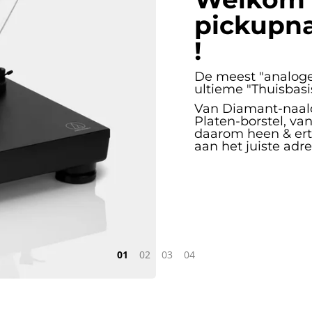
pickupna
!
De meest "analoge
ultieme "Thuisbasis
Van Diamant-naald
Platen-borstel, va
daarom heen & ertu
aan het juiste adre
1
2
3
4