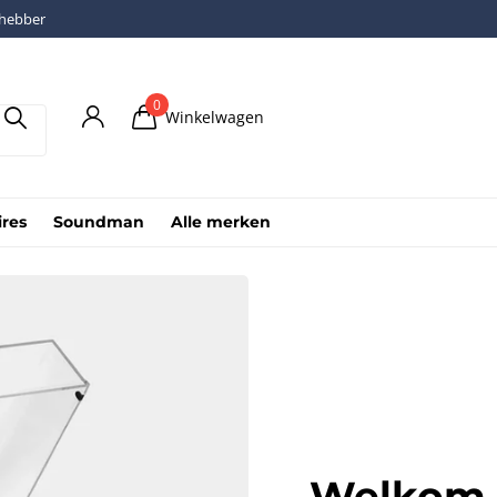
fhebber
0
Winkelwagen
ires
Soundman
Alle merken
Welkom 