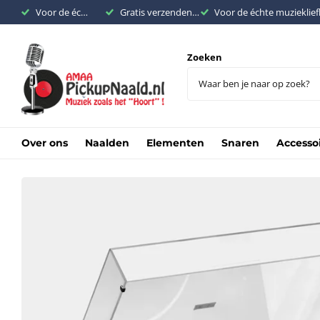
Voor de échte muziekliefhebber
Gratis verzenden binnen Nederland vanaf €200,-
Voor de échte muzieklie
Zoeken
Over ons
Naalden
Elementen
Snaren
Accesso