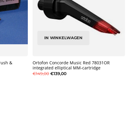
IN WINKELWAGEN
rush &
Ortofon Concorde Music Red 78031OR
integrated elliptical MM-cartridge
€149,00
€139,00