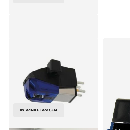
AudioTechnica AT3600LE 3003OR original
elliptical VM-cartridge
€49,50
€45,00
IN WINKELWAGEN