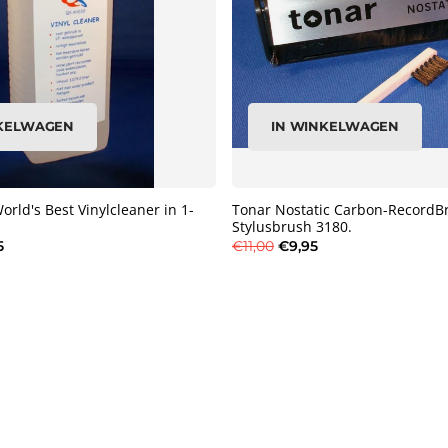
NKELWAGEN
IN WINKELWAGEN
rld's Best Vinylcleaner in 1-
Tonar Nostatic Carbon-RecordB
Stylusbrush 3180.
5
€11,00
€9,95