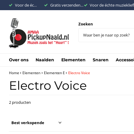
Voor de échte muziekliefhebber
Gratis verzenden binnen Nederland vanaf €200,-
Voor de échte muzieklie
Zoeken
Over ons
Naalden
Elementen
Snaren
Accesso
Home
Elementen
Elementen E
Electro Voice
Electro Voice
2 producten