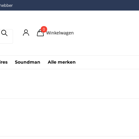
fhebber
0
Winkelwagen
ires
Soundman
Alle merken