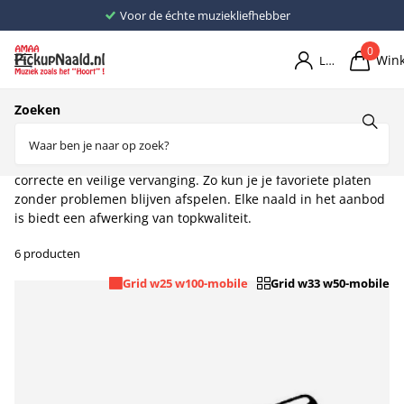
Voor de échte muziekliefhebber
0
Win
Login
Home
Naalden
Naalden E
Zoeken
Eden
Onze collectie
Eden pickupnaalden
is afgestemd op een
correcte en veilige vervanging. Zo kun je je favoriete platen
zonder problemen blijven afspelen. Elke naald in het aanbod
is biedt een afwerking van topkwaliteit.
6 producten
Grid w25 w100-mobile
Grid w33 w50-mobile