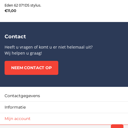
Eden 62 071DS stylus.
€11,00
Contact
Heeft u vragen of komt u er niet helemaal uit?
Wij helpen u graag!
NEEM CONTACT OP
Contactgegevens
Informatie
Mijn account