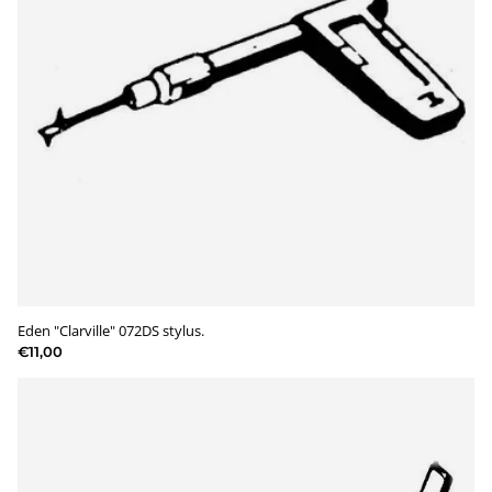
Eden "Clarville" 072DS stylus.
€11,00