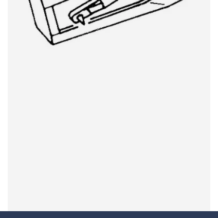
International ST05D All PVC 6175DS stylus
€18,00