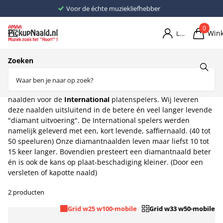
Voor de échte muziekliefhebber
0
Win
Login
Home
Naalden
Naalden I
Zoeken
International
Bij AMAA -pickupnaald.nl vind je ook de betere vervangings-
naalden voor de
International
platenspelers. Wij leveren
deze naalden uitsluitend in de betere én veel langer levende
"diamant uitvoering". De International spelers werden
namelijk geleverd met een, kort levende, saffiernaald. (40 tot
50 speeluren) Onze diamantnaalden leven maar liefst 10 tot
15 keer langer. Bovendien presteert een diamantnaald beter
én is ook de kans op plaat-beschadiging kleiner. (Door een
versleten of kapotte naald)
2 producten
Grid w25 w100-mobile
Grid w33 w50-mobile