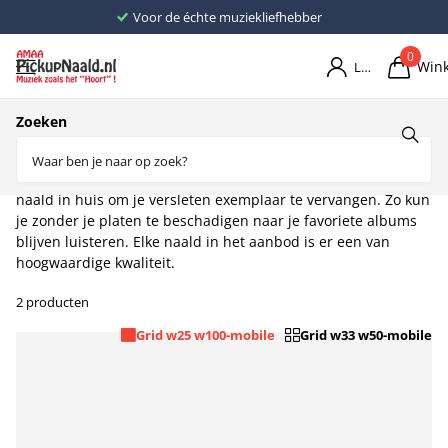
Voor de échte muziekliefhebber
0
Win
Login
Home
Naalden
Naalden C
Zoeken
Citronic
Met onze collectie
Citronic pickupnaalden
haal je snel een
naald in huis om je versleten exemplaar te vervangen. Zo kun
je zonder je platen te beschadigen naar je favoriete albums
blijven luisteren. Elke naald in het aanbod is er een van
hoogwaardige kwaliteit.
2 producten
Grid w25 w100-mobile
Grid w33 w50-mobile