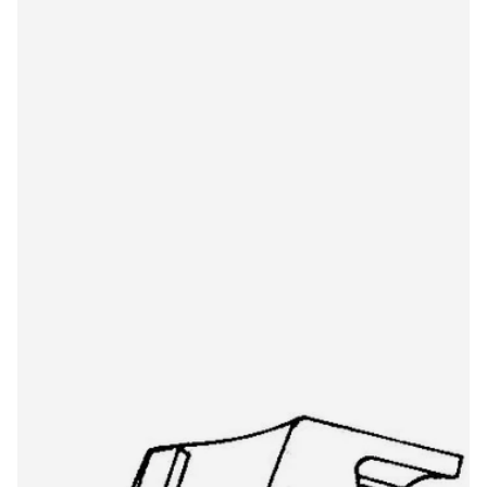
Citronic CR2861 6259DS stylus
€22,00