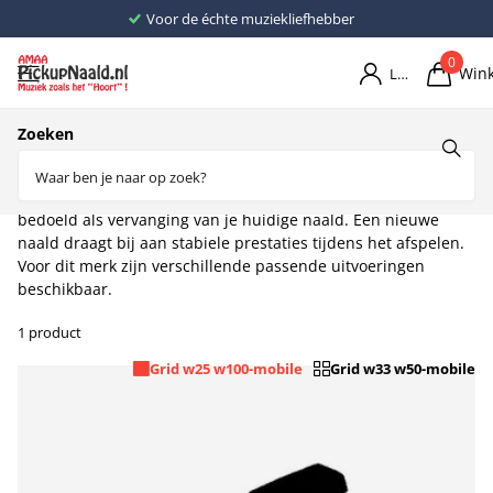
Voor de échte muziekliefhebber
0
Win
Login
Home
Naalden
Naalden L
Zoeken
Leson
De
Leson pickupnaalden
van AMAA-pickupnaald.nl zijn
bedoeld als vervanging van je huidige naald. Een nieuwe
naald draagt bij aan stabiele prestaties tijdens het afspelen.
Voor dit merk zijn verschillende passende uitvoeringen
beschikbaar.
1 product
Grid w25 w100-mobile
Grid w33 w50-mobile