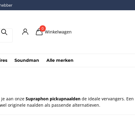
fhebber
0
Winkelwagen
ires
Soundman
Alle merken
b je aan onze
Supraphon pickupnaalden
de ideale vervangers. Ee
el originele naalden als passende alternatieven.