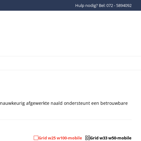
Hulp nodig? Bel: 072 - 5894092
Gratis verzenden binnen Ned
n nauwkeurig afgewerkte naald ondersteunt een betrouwbare
Grid w25 w100-mobile
Grid w33 w50-mobile