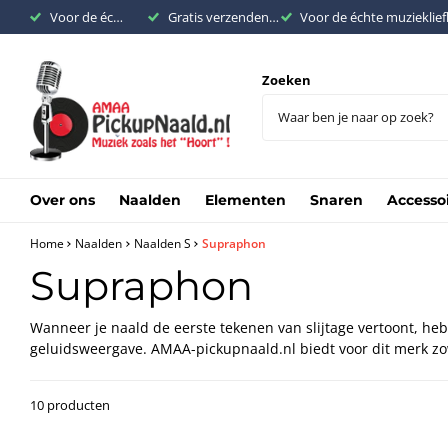
Voor de échte muziekliefhebber
Gratis verzenden binnen Nederland vanaf €200,-
Voor de échte muzieklie
Zoeken
Over ons
Naalden
Elementen
Snaren
Accesso
Home
Naalden
Naalden S
Supraphon
Supraphon
Wanneer je naald de eerste tekenen van slijtage vertoont, he
geluidsweergave. AMAA-pickupnaald.nl biedt voor dit merk zow
10 producten