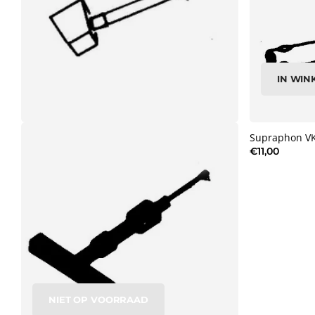
IN WI
Supraphon VK
€11,00
NIET OP VOORRAAD