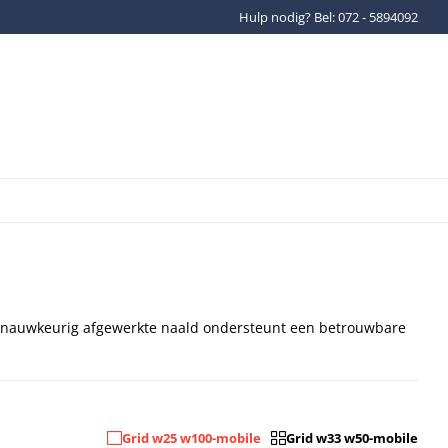
Hulp nodig? Bel: 072 - 5894092
Gratis verzenden binnen Ned
n nauwkeurig afgewerkte naald ondersteunt een betrouwbare
Grid w25 w100-mobile
Grid w33 w50-mobile