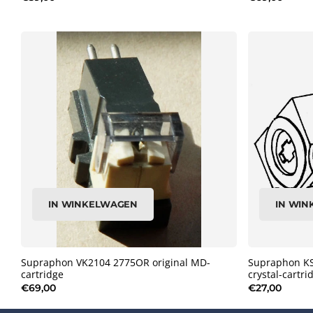
IN WINKELWAGEN
IN WI
Supraphon VK2104 2775OR original MD-
Supraphon KS
cartridge
crystal-cartri
€69,00
€27,00