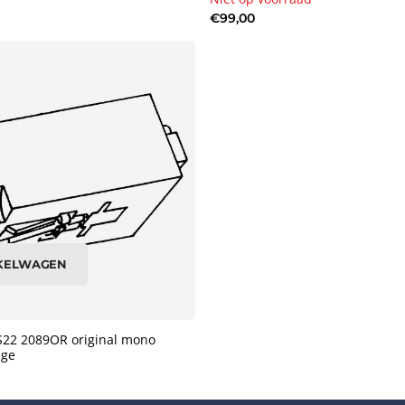
€99,00
NKELWAGEN
22 2089OR original mono
dge