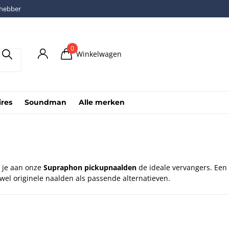
fhebber
0
Winkelwagen
ires
Soundman
Alle merken
b je aan onze
Supraphon pickupnaalden
de ideale vervangers. Ee
el originele naalden als passende alternatieven.