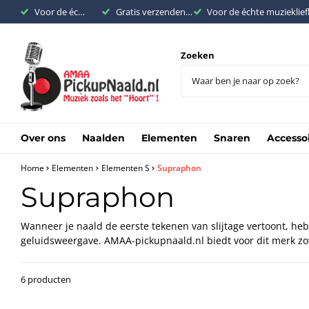
Voor de échte muziekliefhebber
Gratis verzenden binnen Nederland vanaf €200,-
Voor de échte muzieklie
Zoeken
Over ons
Naalden
Elementen
Snaren
Accesso
Home
Elementen
Elementen S
Supraphon
Supraphon
Wanneer je naald de eerste tekenen van slijtage vertoont, he
geluidsweergave. AMAA-pickupnaald.nl biedt voor dit merk zow
6 producten