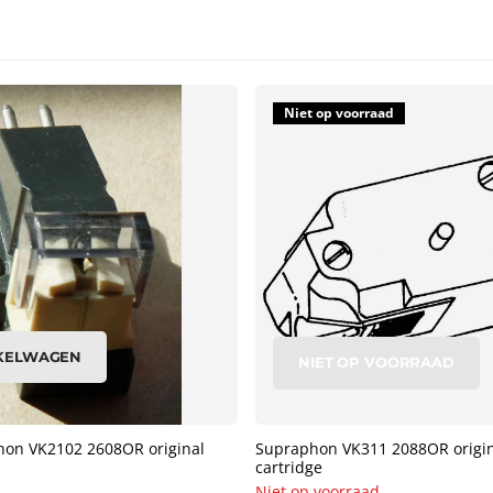
Niet op voorraad
NKELWAGEN
NIET OP VOORRAAD
hon VK2102 2608OR original
Supraphon VK311 2088OR origina
cartridge
Niet op voorraad