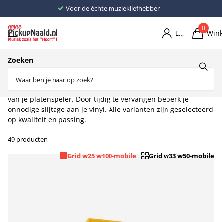
Voor de échte muziekliefhebber
0
Win
Login
Home
Zoeken
Hitachi
Onze
Hitachi pickupnaalden
sluiten aan op de specificaties
van je platenspeler. Door tijdig te vervangen beperk je
onnodige slijtage aan je vinyl. Alle varianten zijn geselecteerd
op kwaliteit en passing.
49 producten
Grid w25 w100-mobile
Grid w33 w50-mobile