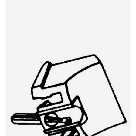
Hitachi/Lod CZ800 All PVC 6175DS stylus
€18,00