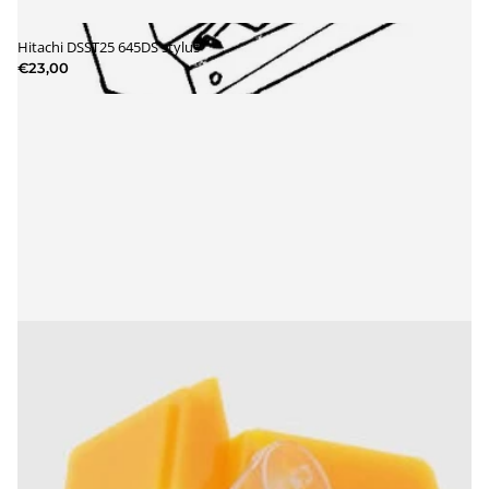
Hitachi DSST25 645DS stylus
€23,00