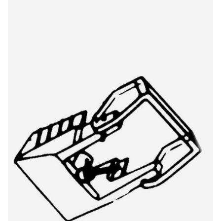
Hitachi/Lod DSST8 6348DS/OR original stylus
€59,00