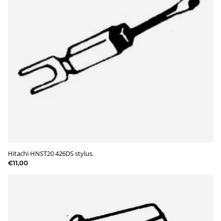
Hitachi HNST20 426DS stylus.
€11,00