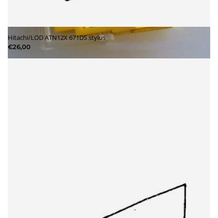
Hitachi/LOD ATN12X 671DS stylus
€26,00