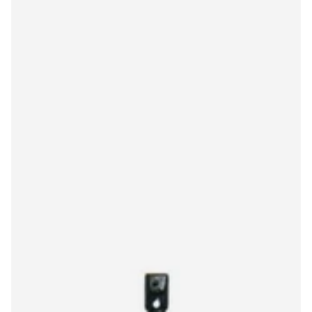
Hitachi/Lod SN1112 6279DE elliptical stylus
€33,00