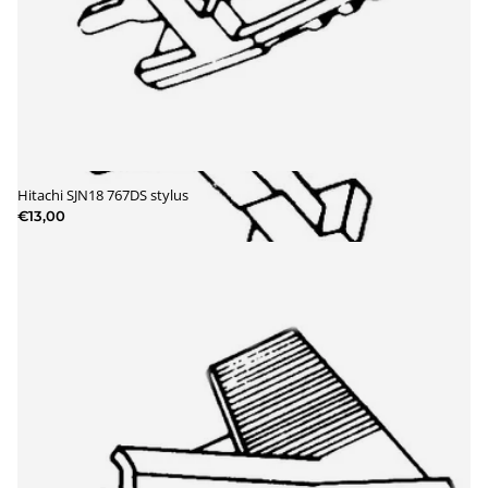
Hitachi SJN18 767DS stylus
€13,00