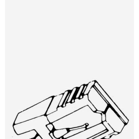
Hitachi/LOD SJN45 801DS stylus
€13,00