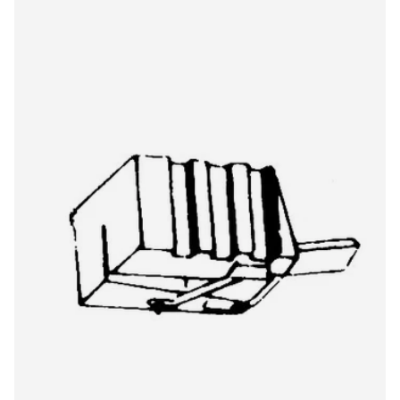
Hitachi/Lod DSST35 832DS stylus
€23,00