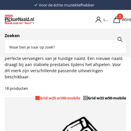
Voor de échte muziekliefhebber
0
Win
Login
Home
Zoeken
ITT
De
ITT pickupnaalden
van AMAA-pickupnaald.nl zijn de
perfecte vervangers van je huidige naald. Een nieuwe naald
draagt bij aan stabiele prestaties tijdens het afspelen. Voor
dit merk zijn verschillende passende uitvoeringen
beschikbaar.
18 producten
Grid w25 w100-mobile
Grid w33 w50-mobile