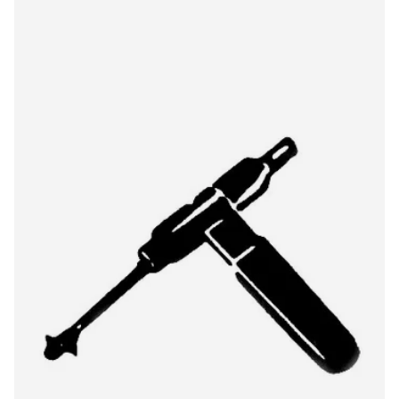
ITT ST12 424DS/SS stylus.
€11,00