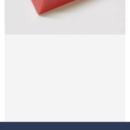
ITT AN5 832DS stylus
€23,00