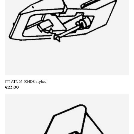
ITT ATN51 904DS stylus
€23,00