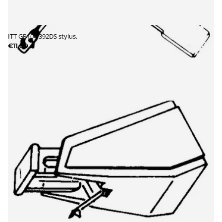
ITT GP104 392DS stylus.
€11,00