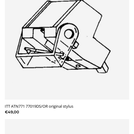
ITT ATN771 77019DS/OR original stylus
€49,00