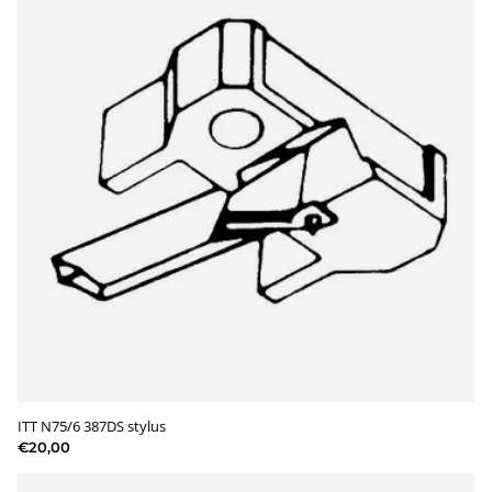
ITT N75/6 387DS stylus
€20,00