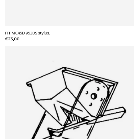
ITT MC45D 953DS stylus.
€23,00