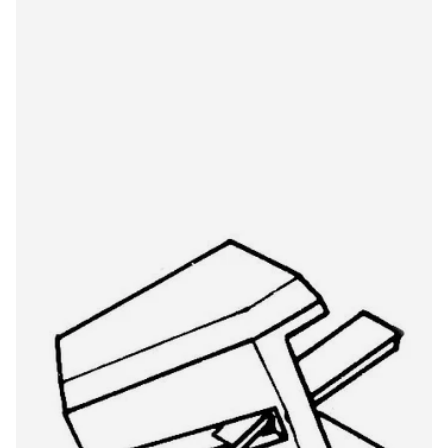
ITT AT3601 974DS/OR original stylus
€22,00