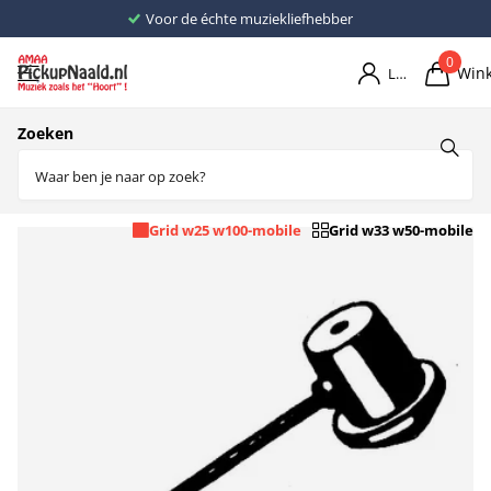
Voor de échte muziekliefhebber
0
Win
Login
Home
Naalden
Zoeken
Naalden L
126 producten
Grid w25 w100-mobile
Grid w33 w50-mobile