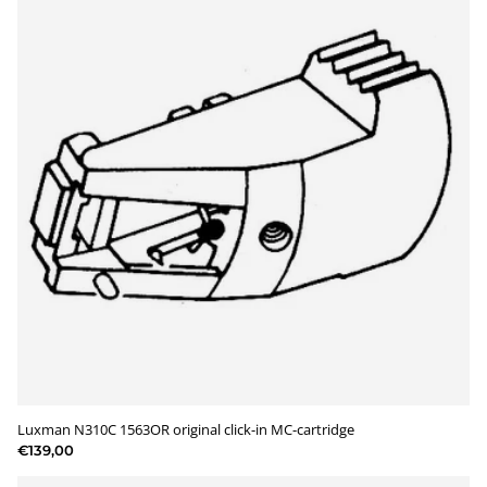
Luxman N310C 1563OR original click-in MC-cartridge
€139,00