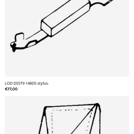
LOD DSST9 148DS stylus.
€17,00