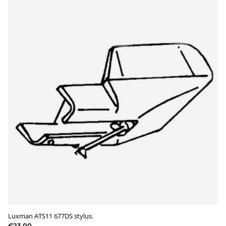
Luxman ATS11 677DS stylus.
€23,00