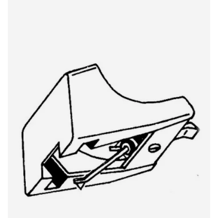
Luxman ATN91 974DS/OR original stylus
€22,00