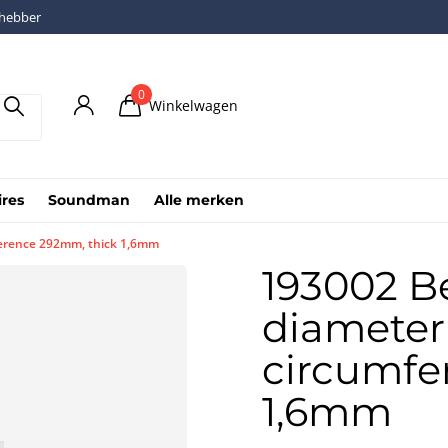
fhebber
0
Winkelwagen
ires
Soundman
Alle merken
ference 292mm, thick 1,6mm
193002 Be
diamete
circumfe
1,6mm