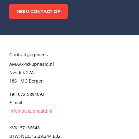
NEEM CONTACT OP
Contactgegevens
AMAA/Pickupnaald.nl
Nesdijk 27A
1861 MG Bergen
Tel: 072-5894092
E-mail:
info@pickupnaald.nl
KVK: 37136648
BTW: NL0312.29.244.B02