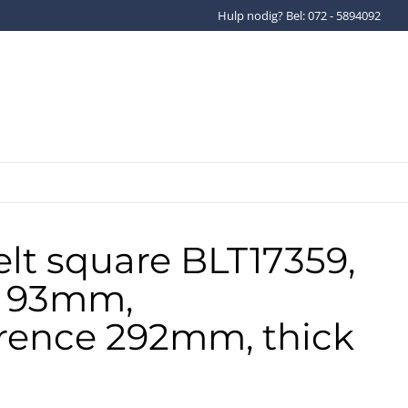
Hulp nodig? Bel: 072 - 5894092
Gratis verzenden binnen Ned
lt square BLT17359,
r 93mm,
rence 292mm, thick