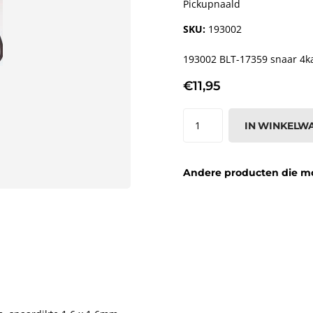
Pickupnaald
SKU:
193002
193002 BLT-17359 snaar 4k
€11,95
IN WINKELW
Andere producten die moge