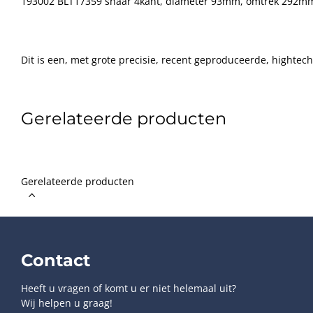
193002 BLT17359 snaar 4kant, diameter 93mm, omtrek 292mm
Dit is een, met grote precisie, recent geproduceerde, hightec
door één van de grootste Audio/Video-snaren producenten ter
zijn zij bovendien "snaren-hofleverancier" van een belangrijk
apparaten-fabrikanten. Dus in heel veel gevallen is dit feitelij
Gerelateerde producten
snaar. Deze nieuwe snaren zijn bovendien gemaakt van een sp
voor een betere “grip” op gladde oppervakken en een veel lange
spankracht dan de standaard natuurrubber snaren.
Gerelateerde producten
Contact
Heeft u vragen of komt u er niet helemaal uit?
Wij helpen u graag!