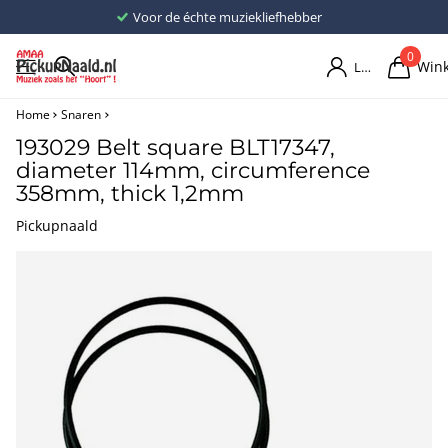
Voor de échte muziekliefhebber
0
Win
Login
Home
Snaren
193029 Belt square BLT17347,
diameter 114mm, circumference
358mm, thick 1,2mm
Pickupnaald