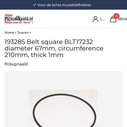
Voor de échte muziekliefhebber
0
Win
Login
Home
Snaren
193285 Belt square BLT17232
diameter 67mm, circumference
210mm, thick 1mm
Pickupnaald