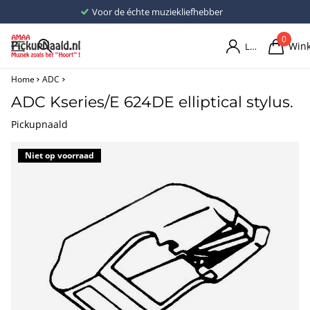
Voor de échte muziekliefhebber
0
Win
Login
Home
ADC
ADC Kseries/E 624DE elliptical stylus.
Pickupnaald
Niet op voorraad