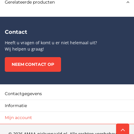
Gerelateerde producten
Contact
Heeft u vragen of komt u er niet helemaal uit?
Wij helpen u graag!
NEEM CONTACT OP
Contactgegevens
Informatie
Mijn account
©
2026
AMAA-pickupnaald.nl. Alle rechten voorbehouden.