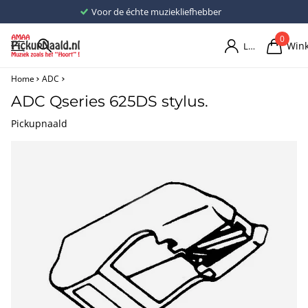
Voor de échte muziekliefhebber
0
Win
Login
Home
ADC
ADC Qseries 625DS stylus.
Pickupnaald