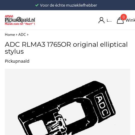
Voor de échte muziekliefhebber
0
Win
Login
Home
ADC
ADC RLMA3 1765OR original elliptical
stylus
Pickupnaald