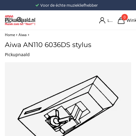
Voor de échte muziekliefhebber
0
Win
Login
Home
Aiwa
Aiwa AN110 6036DS stylus
Pickupnaald