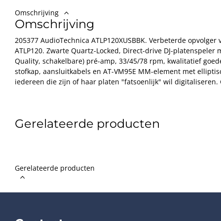
Omschrijving
Omschrijving
205377 AudioTechnica ATLP120XUSBBK. Verbeterde opvolger v
ATLP120. Zwarte Quartz-Locked, Direct-drive DJ-platenspeler
Quality, schakelbare) pré-amp, 33/45/78 rpm, kwalitatief goe
stofkap, aansluitkabels en AT-VM95E MM-element met ellipti
iedereen die zijn of haar platen "fatsoenlijk" wil digitaliseren
software voor zowel Mac als PC, voor een aantrekkelijke prijs v
is er een "zeer behoorlijke" (uitschakelbare) voorversterker 
bovengemiddeld goede hifi platenspeler is in je audio-set !
Gerelateerde producten
◦ Direct-drive, high-torque snelstart motor
◦ Handbediend, 3 snelheden: 33-1/3, 45 & 78RPM
◦ Inclusief het nieuwe AT-VM95E Dual Moving Magnet element 
Gerelateerde producten
HS6 headshell, met los vervangbare naalden. Een element wa
nog behoorlijk kan worden opgevoerd door er een betere naald
AT-VM95-serie. Voor DJ-werk kan de meegeleverde HiFi-naald
van de speciale DJ-naalden voor dit element.
◦ Gebalanceerde S-tone-arm, hydraulische arm lift, strobosc