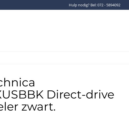
Hulp nodig? Bel: 072 - 5894092
Gratis verzenden binnen Ned
chnica
USBBK Direct-drive
ler zwart.