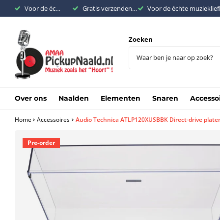
Voor de échte muziekliefhebber
Gratis verzenden binnen Nederland vanaf €200,-
Voor de échte muzieklie
Zoeken
Over ons
Naalden
Elementen
Snaren
Accesso
Home
Accessoires
Audio Technica ATLP120XUSBBK Direct-drive platen
Pre-order