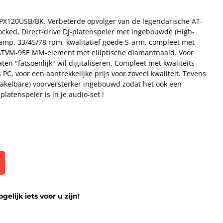
PX120USB/BK. Verbeterde opvolger van de legendarische AT-
cked, Direct-drive DJ-platenspeler met ingebouwde (High-
-amp, 33/45/78 rpm, kwalitatief goede S-arm, compleet met
 ATVM-95E MM-element met elliptische diamantnaald. Voor
aten "fatsoenlijk" wil digitaliseren. Compleet met kwaliteits-
PC, voor een aantrekkelijke prijs voor zoveel kwaliteit. Tevens
chakelbare) voorversterker ingebouwd zodat het ook een
platenspeler is in je audio-set !
lijk iets voor u zijn!