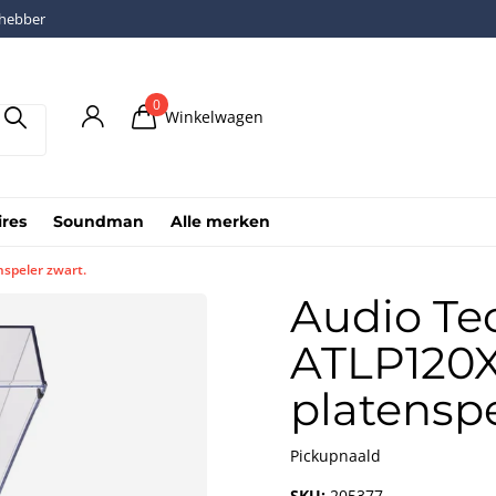
fhebber
0
Winkelwagen
ires
Soundman
Alle merken
speler zwart.
Audio Te
ATLP120X
platenspe
Pickupnaald
SKU:
205377