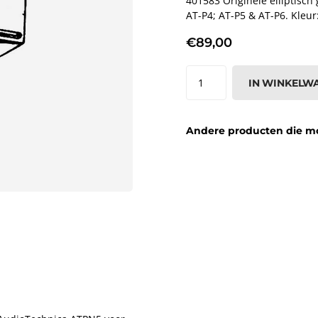
401583 Originele elliptisc
AT-P4; AT-P5 & AT-P6. Kleur
€89,00
IN WINKELW
Andere producten die moge