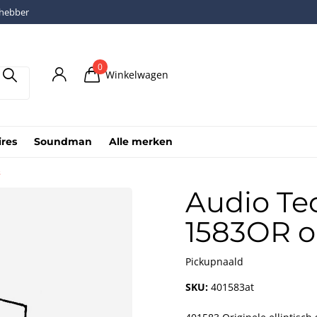
fhebber
0
Winkelwagen
ires
Soundman
Alle merken
s
Audio Te
1583OR or
Pickupnaald
SKU:
401583at