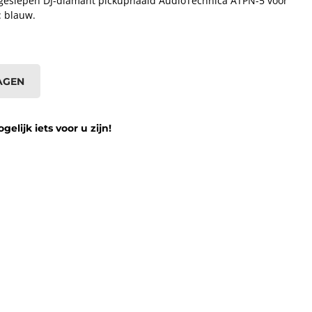
h geslepen DJ-diamant pickupnaald AudioTechnica ATPN-5 voor
: blauw.
AGEN
lijk iets voor u zijn!