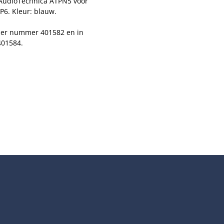
 AudioTechnica ATPN5 voor
6. Kleur: blauw.
nder nummer 401582 en in
401584.