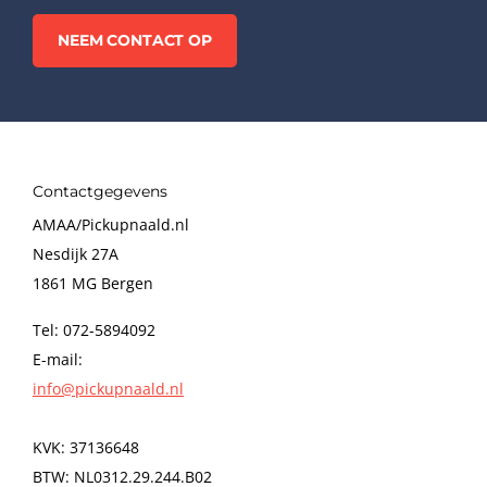
NEEM CONTACT OP
Contactgegevens
AMAA/Pickupnaald.nl
Nesdijk 27A
1861 MG Bergen
Tel: 072-5894092
E-mail:
info@pickupnaald.nl
KVK: 37136648
BTW: NL0312.29.244.B02