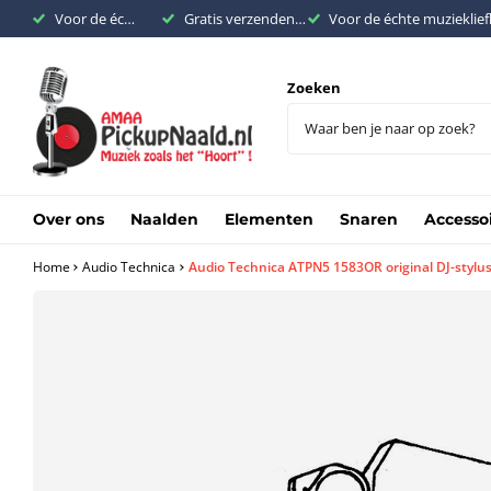
Voor de échte muziekliefhebber
Gratis verzenden binnen Nederland vanaf €200,-
Voor de échte muzieklie
Zoeken
Over ons
Naalden
Elementen
Snaren
Accesso
Home
Audio Technica
Audio Technica ATPN5 1583OR original DJ-stylu