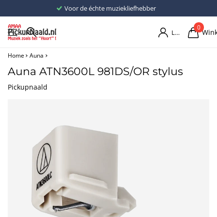
Voor de échte muziekliefhebber
0
Win
Login
Home
Auna
Auna ATN3600L 981DS/OR stylus
Pickupnaald