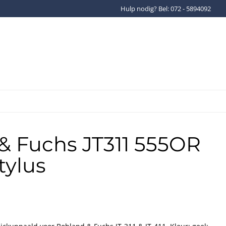
Hulp nodig? Bel: 072 - 5894092
Gratis verzenden binnen Ned
& Fuchs JT311 555OR
tylus