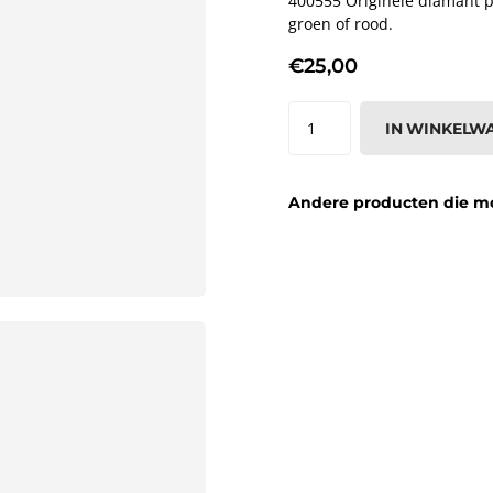
400555 Originele diamant pi
groen of rood.
€25,00
IN WINKELW
Andere producten die moge