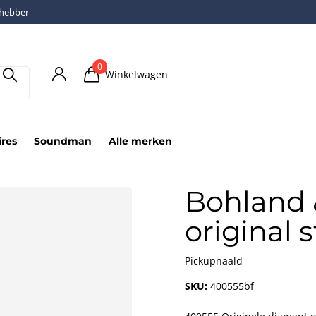
fhebber
0
Winkelwagen
ires
Soundman
Alle merken
Bohland 
original s
Pickupnaald
SKU:
400555bf