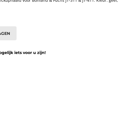
ckupnaald voor Bohland & Fuchs JT-311 & JT-411. Kleur: geel;
AGEN
lijk iets voor u zijn!