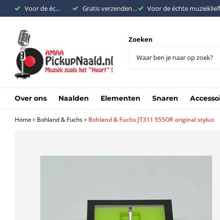
Voor de échte muziekliefhebber
Gratis verzenden binnen Nederland vanaf €200,-
Voor de échte muzieklie
Zoeken
Over ons
Naalden
Elementen
Snaren
Accesso
Home
Bohland & Fuchs
Bohland & Fuchs JT311 555OR original stylus