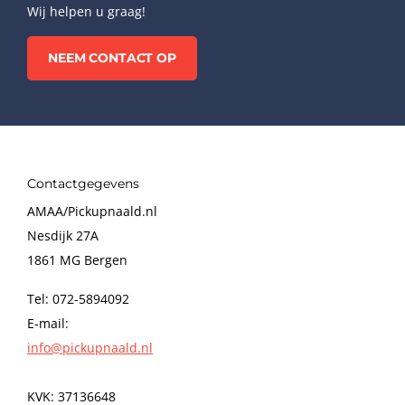
Wij helpen u graag!
NEEM CONTACT OP
Contactgegevens
AMAA/Pickupnaald.nl
Nesdijk 27A
1861 MG Bergen
Tel: 072-5894092
E-mail:
info@pickupnaald.nl
KVK: 37136648