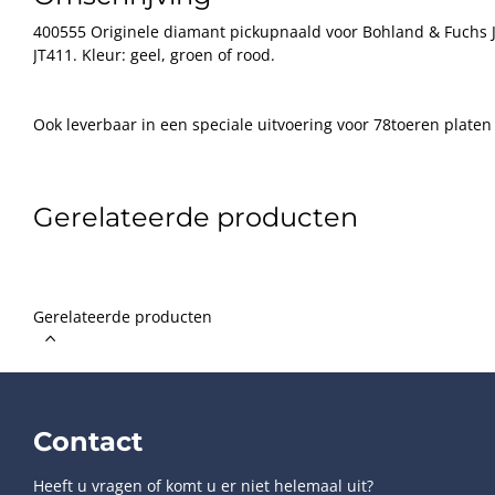
400555 Originele diamant pickupnaald voor Bohland & Fuchs 
JT411. Kleur: geel, groen of rood.
Ook leverbaar in een speciale uitvoering voor 78toeren plat
Naalddruk instelbaar tussen 1 en 2 gram, optimum 1,5gram
Gerelateerde producten
Gerelateerde producten
Contact
Heeft u vragen of komt u er niet helemaal uit?