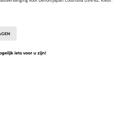
 naaldvervanging voor Denon/Japan Columbia DSN-62. Kleur:
AGEN
lijk iets voor u zijn!