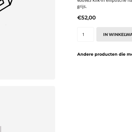
400983 Klik-in elliptische
grijs.
€52,00
IN WINKELW
Andere producten die moge