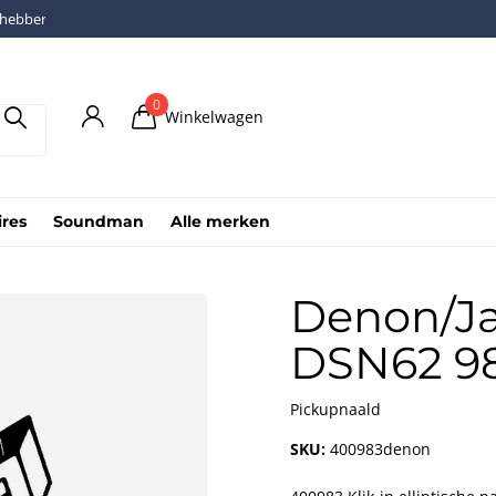
fhebber
0
Winkelwagen
ires
Soundman
Alle merken
Denon/J
DSN62 98
Pickupnaald
SKU:
400983denon