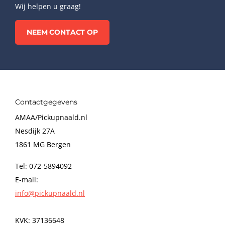
Wij helpen u graag!
NEEM CONTACT OP
Contactgegevens
AMAA/Pickupnaald.nl
Nesdijk 27A
1861 MG Bergen
Tel: 072-5894092
E-mail:
info@pickupnaald.nl
KVK: 37136648