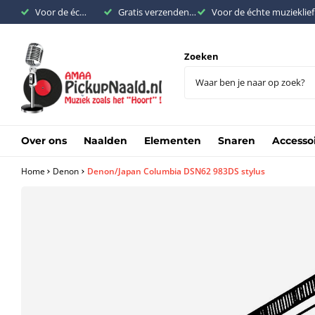
Voor de échte muziekliefhebber
Gratis verzenden binnen Nederland vanaf €200,-
Voor de échte muzieklie
Zoeken
Over ons
Naalden
Elementen
Snaren
Accesso
Home
Denon
Denon/Japan Columbia DSN62 983DS stylus