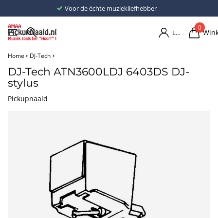
Voor de échte muziekliefhebber
0
Win
Login
Home
DJ-Tech
DJ-Tech ATN3600LDJ 6403DS DJ-
stylus
Pickupnaald