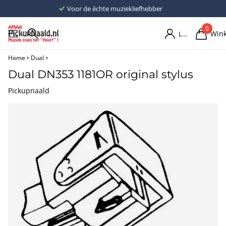
Voor de échte muziekliefhebber
0
Win
Login
Home
Dual
Dual DN353 1181OR original stylus
Pickupnaald