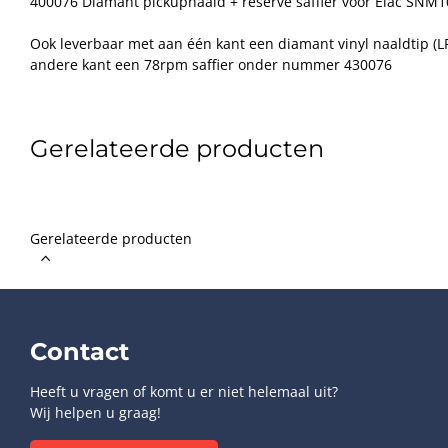
400076 Diamant pickupnaald + reserve saffier voor Elac SNM1
Ook leverbaar met aan één kant een diamant vinyl naaldtip (LP
andere kant een 78rpm saffier onder nummer 430076
Gerelateerde producten
Gerelateerde producten
Contact
Heeft u vragen of komt u er niet helemaal uit?
Wij helpen u graag!