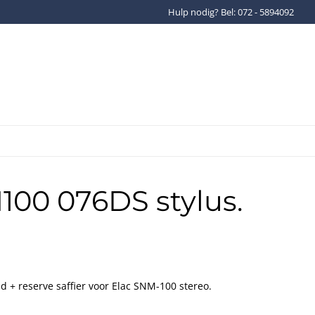
Hulp nodig? Bel: 072 - 5894092
Gratis verzenden binnen Ned
100 076DS stylus.
 + reserve saffier voor Elac SNM-100 stereo.