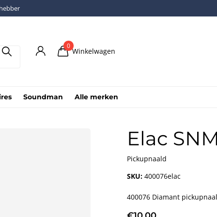
fhebber
0
Winkelwagen
ires
Soundman
Alle merken
Elac SNM
Pickupnaald
SKU:
400076elac
400076 Diamant pickupnaald
€10,00