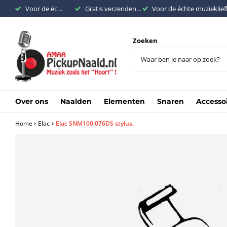
Voor de échte muziekliefhebber
Gratis verzenden binnen Nederland vanaf €200,-
Voor de échte muzieklie
Zoeken
Over ons
Naalden
Elementen
Snaren
Accesso
Home
Elac
Elac SNM100 076DS stylus.