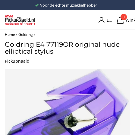
Voor de échte muziekliefhebber
0
Win
Login
Home
Goldring
Goldring E4 77119OR original nude
elliptical stylus
Pickupnaald