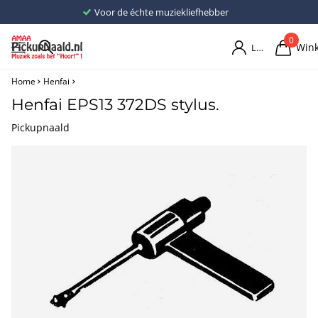
Voor de échte muziekliefhebber
0
Win
Login
Home
Henfai
Henfai EPS13 372DS stylus.
Pickupnaald