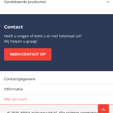
Gerelateerde producten
Contact
Heeft u vragen of komt u er niet helemaal uit?
Wij helpen u graag!
NEEM CONTACT OP
Contactgegevens
Informatie
Mijn account
©
2026
AMAA-pickupnaald.nl. Alle rechten voorbehouden.