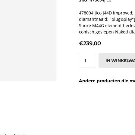
478004 Jico J44D improved
diamantnaald; "plug&play"g
Shure M44G element herleve
conisch geslepen Naked di
€239,00
IN WINKELW
Andere producten die moge