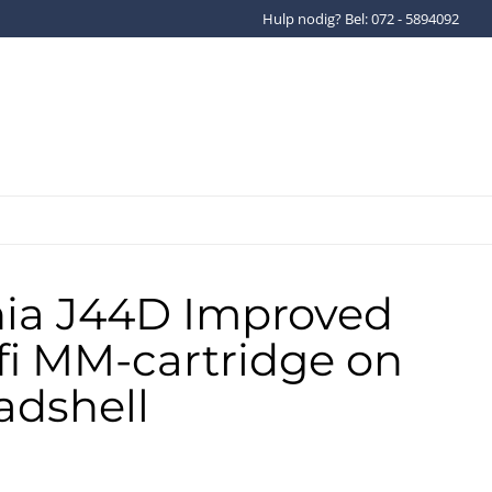
Hulp nodig? Bel: 072 - 5894092
Gratis verzenden binnen Ned
ia J44D Improved
fi MM-cartridge on
adshell