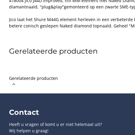
478004 Jico J44D improved, hifi MM-element met Naked Diam
diamantnaald, "plug&play"gemonteerd op een zwarte SME-ty
Jico laat het Shure M44G element herleven in een verbeterde k
betere conisch geslepen Naked diamond topnaald. Geheel "Ma
Output 6,0mV
Frequentiebereik: 20 - 20.000Hz
Gerelateerde producten
Naalddruk instelbaar tussen 0,75 & 1,5 gram, optimum 
element gewicht 5,6 gram
Ook leverbaar op een zilverkleurige headshell onder nummer 
element heeft artikelnummer 478001
Gerelateerde producten
Contact
Heeft u vragen of komt u er niet helemaal uit?
Wij helpen u graag!