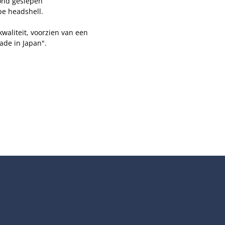
ond geslepen
pe headshell.
waliteit, voorzien van een
de in Japan".
1,25 gram.
478007 en het losse