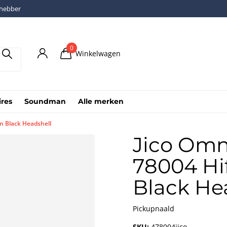
fhebber
0
Winkelwagen
ires
Soundman
Alle merken
n Black Headshell
Jico Omn
78004 Hi
Black He
Pickupnaald
SKU:
478004jico