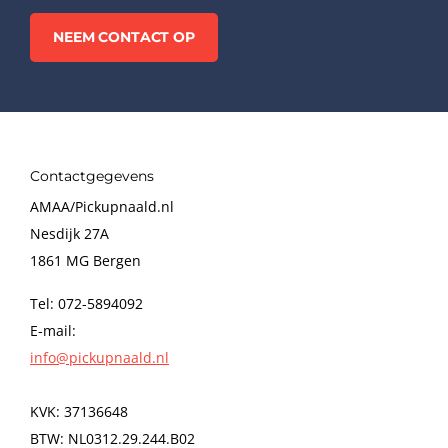
NEEM CONTACT OP
Contactgegevens
AMAA/Pickupnaald.nl
Nesdijk 27A
1861 MG Bergen
Tel: 072-5894092
E-mail:
info@pickupnaald.nl
KVK: 37136648
BTW: NL0312.29.244.B02