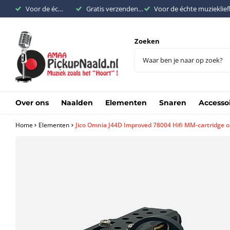
Voor de échte muziekliefhebber
Gratis verzenden binnen Nederland vanaf €200,-
Voor de échte muzieklie
Zoeken
Over ons
Naalden
Elementen
Snaren
Accesso
Home
Elementen
Jico Omnia J44D Improved 78004 Hifi MM-cartridge o