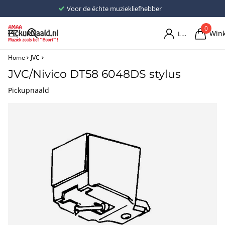
Voor de échte muziekliefhebber
0
Win
Login
Home
JVC
JVC/Nivico DT58 6048DS stylus
Pickupnaald