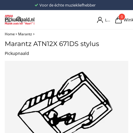
Voor de échte muziekliefhebber
0
Win
Login
Home
Marantz
Marantz ATN12X 671DS stylus
Pickupnaald