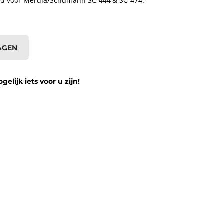
d voor Merula/Schumann SC-444 & SC-474.
AGEN
lijk iets voor u zijn!