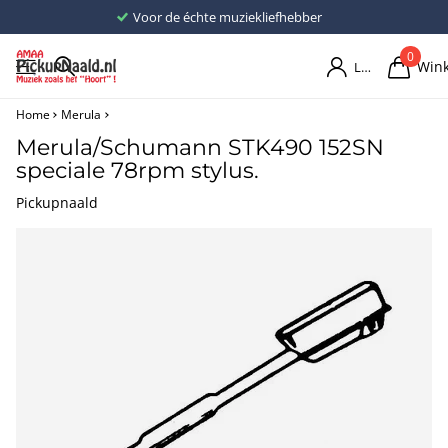
Voor de échte muziekliefhebber
0
Win
Login
Home
Merula
Merula/Schumann STK490 152SN
speciale 78rpm stylus.
Pickupnaald