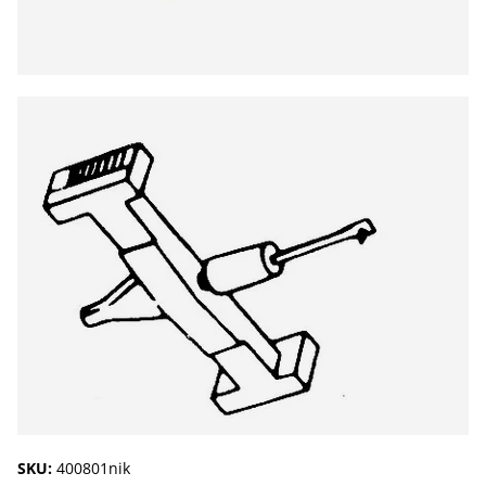
SKU:
400801nik