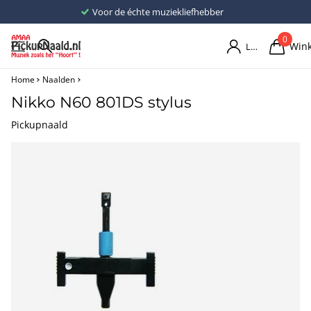
Voor de échte muziekliefhebber
0
Win
Login
Home
Naalden
Nikko N60 801DS stylus
Pickupnaald