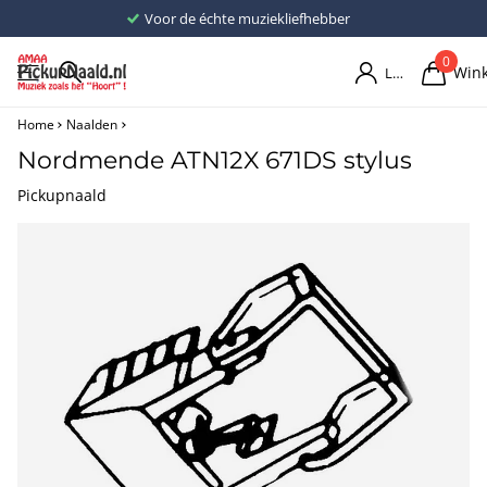
Voor de échte muziekliefhebber
0
Win
Login
Home
Naalden
Nordmende ATN12X 671DS stylus
Pickupnaald