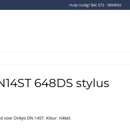
Hulp nodig? Bel: 072 - 5894092
Gratis verzenden binnen Ned
14ST 648DS stylus
 voor Onkyo DN-14ST. Kleur: nikkel.