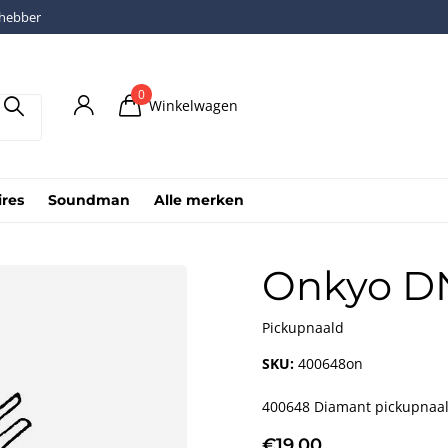
fhebber
0
Winkelwagen
ires
Soundman
Alle merken
Onkyo DN
Pickupnaald
SKU:
400648on
400648 Diamant pickupnaald
€19,00