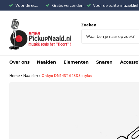
Voor de échte muziekliefhebber
Gratis verzenden binnen Nederland vanaf €200,-
Voor de échte muzieklie
Zoeken
Over ons
Naalden
Elementen
Snaren
Accesso
Home
Naalden
Onkyo DN14ST 648DS stylus