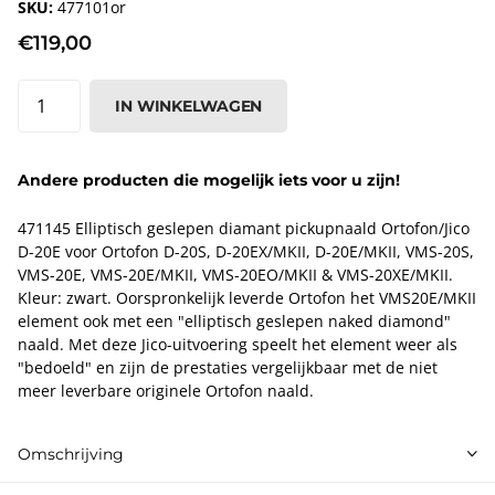
SKU:
477101or
€119,00
IN WINKELWAGEN
Andere producten die mogelijk iets voor u zijn!
471145 Elliptisch geslepen diamant pickupnaald Ortofon/Jico
D-20E voor Ortofon D-20S, D-20EX/MKII, D-20E/MKII, VMS-20S,
VMS-20E, VMS-20E/MKII, VMS-20EO/MKII & VMS-20XE/MKII.
Kleur: zwart. Oorspronkelijk leverde Ortofon het VMS20E/MKII
element ook met een "elliptisch geslepen naked diamond"
naald. Met deze Jico-uitvoering speelt het element weer als
"bedoeld" en zijn de prestaties vergelijkbaar met de niet
meer leverbare originele Ortofon naald.
Omschrijving