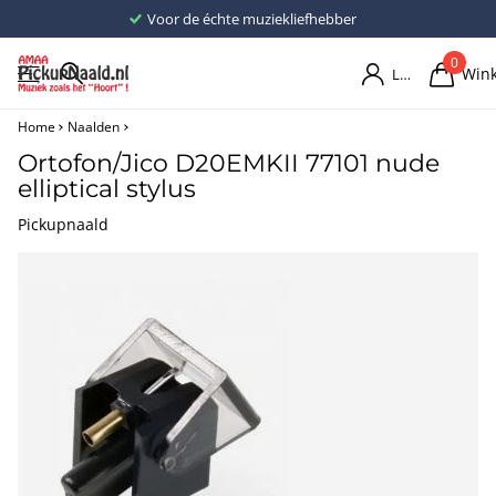
Voor de échte muziekliefhebber
0
Win
Login
Home
Naalden
Ortofon/Jico D20EMKII 77101 nude
elliptical stylus
Pickupnaald