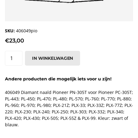
SKU:
406049pio
€23,00
IN WINKELWAGEN
Andere producten die mogelijk iets voor u zijn!
406049 Diamant naald Pioneer PN-305T voor Pioneer PC-305T;
PL-443; PL-450; PL-470; PL-480; PL-570; PL-760; PL-770; PL-880;
PL-960; PL-970; PL-980; PLX-21Z; PLX-33; PLX-33Z; PLX-77Z; PLX-
220; PLX-230; PLX-240; PLX-250; PLX-303; PLX-332; PLX-340;
PLX-420; PLX-430; PLX-505; PLX-55Z & PLX-99. Kleur: zwart of
blauw.