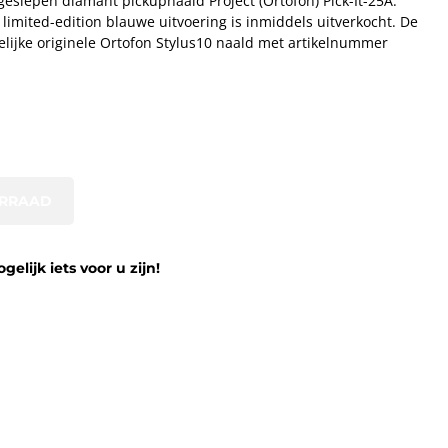
 geslepen diamant pickupnaald Project (Ortofon) Pick-It-25A.
 limited-edition blauwe uitvoering is inmiddels uitverkocht. De
elijke originele Ortofon Stylus10 naald met artikelnummer
ORRAAD
lijk iets voor u zijn!