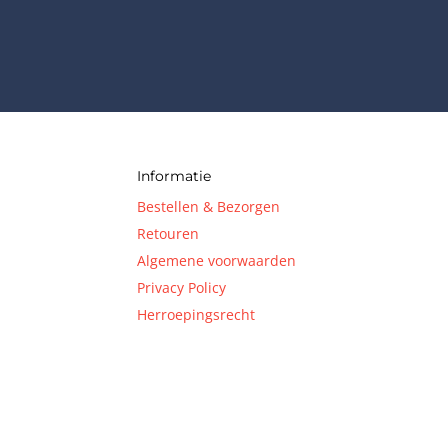
ta-like) “Naked Diamond”
Stylus40 voorzien van één
 Naked Diamond naald”,
aar voor deze elementen,
 originele 78rpm geslepen
Informatie
Bestellen & Bezorgen
Retouren
Algemene voorwaarden
Privacy Policy
Herroepingsrecht