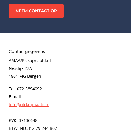
Diamond” Stylus20 onder nummer 401253, de Fine-Line (Shiba
NEEM CONTACT OP
Stylus30 onder nummer 401255 en de absolute top-uitvoering 
van de allerbeste naaldtips ter wereld: De "Fritz Gyger FG70
onder nummer 401628.
Tenslotte zijn er ook nog 2 speciale 78-toeren naalden leverb
een Zwitserse 78rpm coverversie onder nummer 431558 en de
diamant uitvoering onder nummer 401558.
Contactgegevens
AMAA/Pickupnaald.nl
Nesdijk 27A
1861 MG Bergen
Tel: 072-5894092
E-mail:
info@pickupnaald.nl
KVK: 37136648
BTW: NL0312.29.244.B02