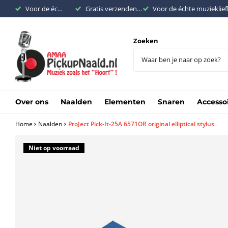
Voor de échte muziekliefhebber
Gratis verzenden binnen Nederland vanaf €200,-
Voor de échte muzieklie
Zoeken
Over ons
Naalden
Elementen
Snaren
Accesso
Home
Naalden
ProJect Pick-It-25A 6571OR original elliptical stylus
Niet op voorraad