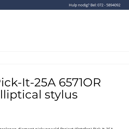
Hulp nodig? Bel: 072 - 5894092
Gratis verzenden binnen Ned
ick-It-25A 6571OR
lliptical stylus