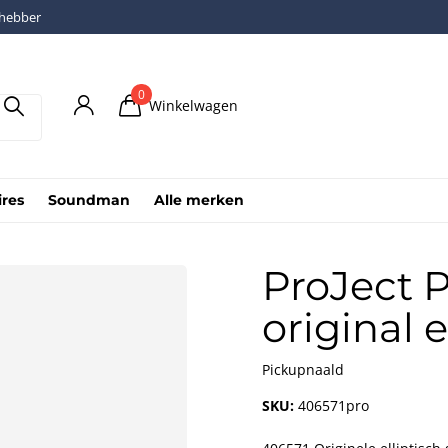
fhebber
0
Winkelwagen
ires
Soundman
Alle merken
ProJect P
original e
Pickupnaald
SKU:
406571pro