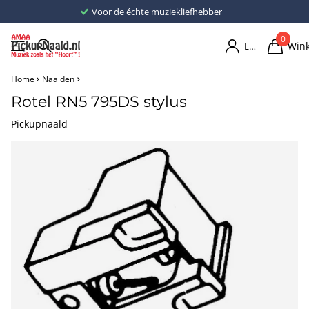
Voor de échte muziekliefhebber
0
Win
Login
Home
Naalden
Rotel RN5 795DS stylus
Pickupnaald