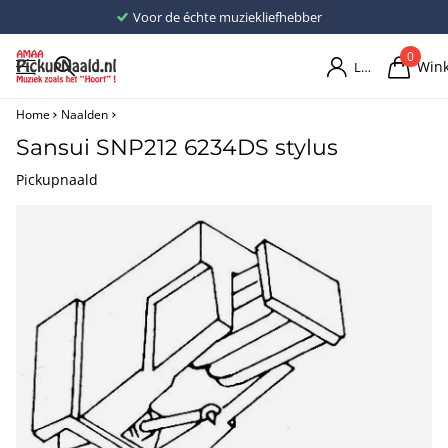
Voor de échte muziekliefhebber
0
Win
Login
Home
Naalden
Sansui SNP212 6234DS stylus
Pickupnaald