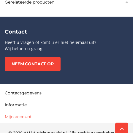
Gerelateerde producten
Contact
Heeft u vragen of komt u er niet helemaal uit?
Wij helpen u graag!
NEEM CONTACT OP
Contactgegevens
Informatie
Mijn account
©
2026
AMAA-pickupnaald.nl. Alle rechten voorbehouden.