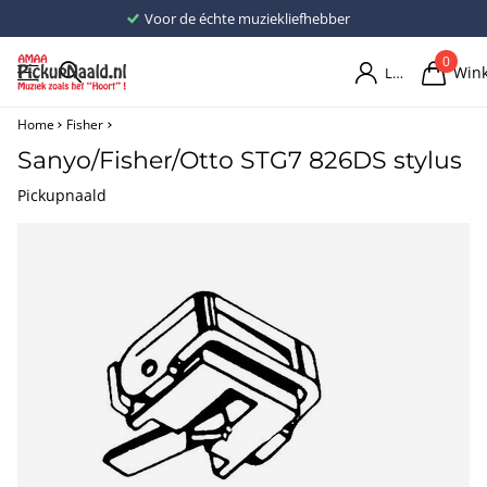
Voor de échte muziekliefhebber
0
Win
Login
Home
Fisher
Sanyo/Fisher/Otto STG7 826DS stylus
Pickupnaald