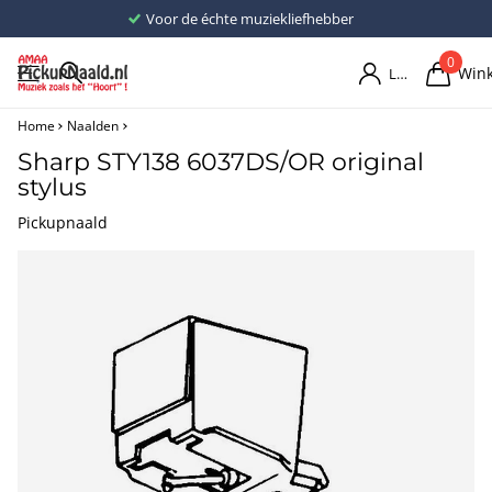
Voor de échte muziekliefhebber
0
Win
Login
Home
Naalden
Sharp STY138 6037DS/OR original
stylus
Pickupnaald