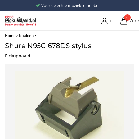
Voor de échte muziekliefhebber
0
Win
Login
Home
Naalden
Shure N95G 678DS stylus
Pickupnaald