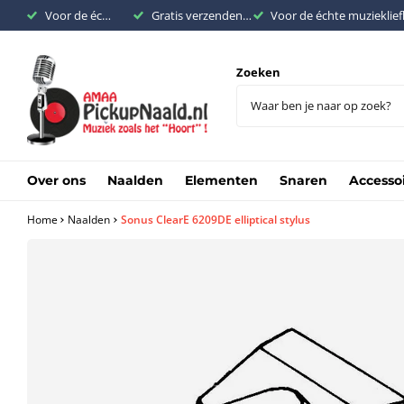
Voor de échte muziekliefhebber
Gratis verzenden binnen Nederland vanaf €200,-
Voor de échte muzieklie
Zoeken
Over ons
Naalden
Elementen
Snaren
Accesso
Home
Naalden
Sonus ClearE 6209DE elliptical stylus