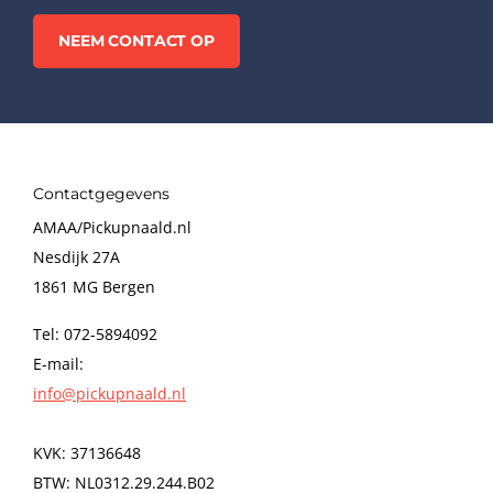
NEEM CONTACT OP
Contactgegevens
AMAA/Pickupnaald.nl
Nesdijk 27A
1861 MG Bergen
Tel: 072-5894092
E-mail:
info@pickupnaald.nl
KVK: 37136648
BTW: NL0312.29.244.B02