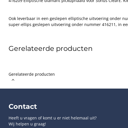
416209 Elliptische diamant pickupnaald voor Sonus ClearE. Kle
Ook leverbaar in een geslepen elliptische uitvoering onder 
super-ellips geslepen uitvoering onder nummer 416211, in een
geslepen uitvoering onder nummer 426212 en in een LineConta
"Naked Diamond" uitvoering onder nummer 426213.
Gerelateerde producten
Gerelateerde producten
Contact
Heeft u vragen of komt u er niet helemaal uit?
Wij helpen u graag!