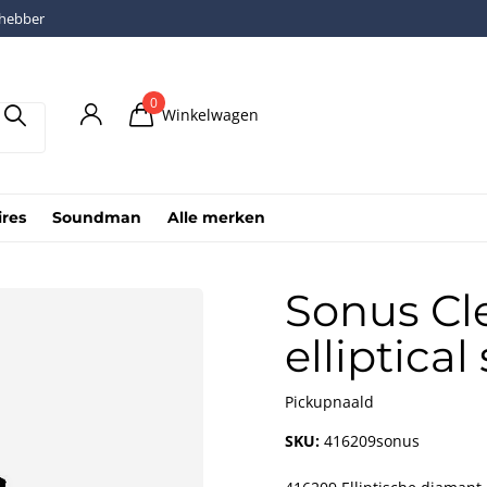
fhebber
0
Winkelwagen
ires
Soundman
Alle merken
Sonus Cl
elliptical
Pickupnaald
SKU:
416209sonus