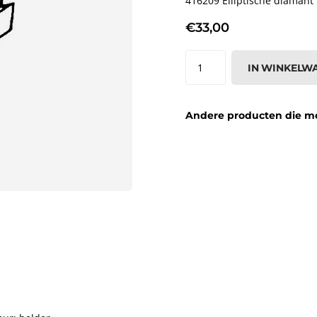
416209 Elliptische diamant 
€33,00
IN WINKELW
Andere producten die moge