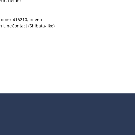
ur: helder.
nummer 416210, in een
 LineContact (Shibata-like)
ct (Shibata-like) geslepen