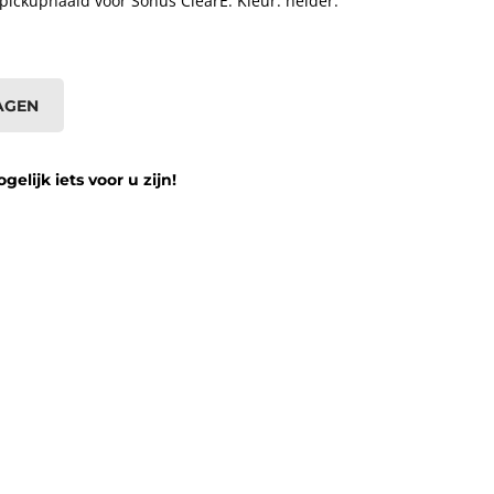
pickupnaald voor Sonus ClearE. Kleur: helder.
AGEN
lijk iets voor u zijn!